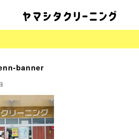
tenn-banner
日